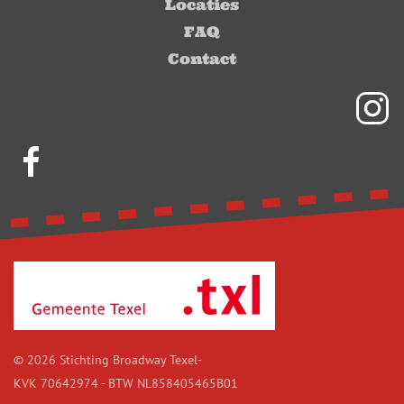
Locaties
FAQ
Contact
© 2026 Stichting Broadway Texel
-
KVK 70642974 - BTW
NL858405465B01