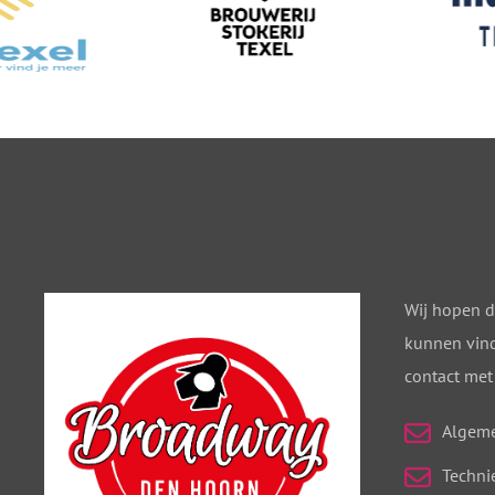
Wij hopen d
kunnen vind
contact met
Algem
Techni